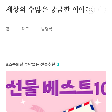
본문 바로가기
세상의 수많은 궁굼한 이야기
홈
태그
방명록
스승의날 부담없는 선물추천
1