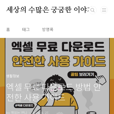
본문 바로가기
세상의 수많은 궁굼한 이야기
홈
태그
방명록
생활정보
엑셀 무료 다운로드 방법 안
전한 사용 가이드
by 책읽는 언니
2024. 8. 27.