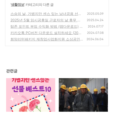
'
생활정보
' 카테고리의 다른 글
스승의 날, 가볍지만 센스 있는 남녀공용 선물
2025.05.09
추천 BEST 10
2025년 5월 임시공휴일 근로자의 날 휴무 기
(0)
2025.04.24
준
탑존 포인트 부업 수익화 방법 (앱다운로드)
(0)
2024.07.17
카카오톡 PC버전 다운로드 설치하세요 (2024
(0)
2024.07.08
최신 가이드)
희망리턴패키지 재창업사업화지원 소상공인
(0)
2024.06.04
모집(공고서류다운로드)
(0)
관련글