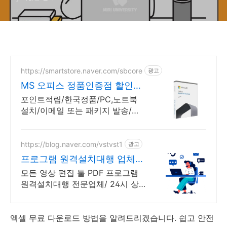
https://smartstore.naver.com/sbcore
광고
MS 오피스 정품인증점 할인적
립을 확인하세요!
포인트적립/한국정품/PC,노트북
설치/이메일 또는 패키지 발송/게
임용 주변기기 키보드,마우스 세트
및 스피커,모니터 등/지데빌 정품
인증점
https://blog.naver.com/vstvst1
광고
프로그램 원격설치대행 업체
프로그램 원격설치대행 전문
모든 영상 편집 툴 PDF 프로그램
원격설치대행 전문업체/ 24시 상
담/ 영구AS 모든 영상 편집 툴
PDF 프로그램 원격설치대행 전문
업체/ 24시 상담/ 영구AS
엑셀 무료 다운로드 방법을 알려드리겠습니다. 쉽고 안전