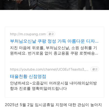
http://m.coupang.com
광고
부처님오신날 쿠팡 정성 가득 아름다운 디자
인
지친 마음에 위로를, 부처님오신날, 소원 성취를 기
원하세요. 번거로움 없이 종교용품 쿠팡 로켓배송으
로 받아보세요.
https://youtube.com/channel/UCGEu1Teaxlto3_C
광고
UUl_l_Yw?si=sONflj6FphNDLgtR
태을천황 신점영점
안녕하세요~요즘같이 어려운시절 내미래의삶의방
향과 진로를 명확히알려드립니다
2025년 5월 2일 임시공휴일 지정에 대한 관심이 높아지