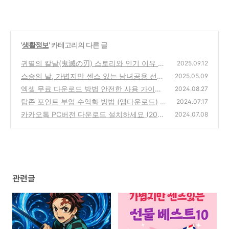
'
생활정보
' 카테고리의 다른 글
귀멸의 칼날(鬼滅の刃) 스토리와 인기 이유 완
2025.09.12
벽 정리 메타디스크립션
스승의 날, 가볍지만 센스 있는 남녀공용 선물
(0)
2025.05.09
추천 BEST 10
엑셀 무료 다운로드 방법 안전한 사용 가이드
(0)
2024.08.27
탑존 포인트 부업 수익화 방법 (앱다운로드)
(3)
2024.07.17
카카오톡 PC버전 다운로드 설치하세요 (2024
(0)
2024.07.08
최신 가이드)
(0)
관련글