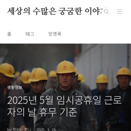
본문 바로가기
세상의 수많은 궁굼한 이야기
홈
태그
방명록
생활정보
2025년 5월 임시공휴일 근로
자의 날 휴무 기준
by 책읽는 언니
2025. 4. 24.