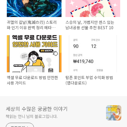
귀멸의 칼날(鬼滅の刃) 스토리
스승의 날, 가볍지만 센스 있는
와 인기 이유 완벽 정리 메타디
남녀공용 선물 추천 BEST 10
스크립션
엑셀 무료 다운로드 방법 안전한
탑존 포인트 부업 수익화 방법
사용 가이드
(앱다운로드)
세상의 수많은 궁굼한 이야기
책읽는 언니 님의 블로그입니다.