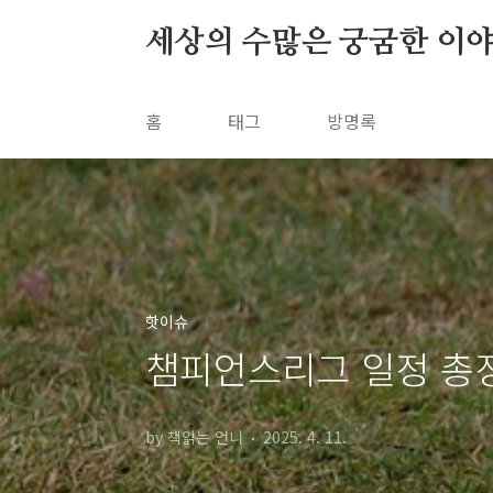
본문 바로가기
세상의 수많은 궁굼한 이
홈
태그
방명록
핫이슈
챔피언스리그 일정 총정리
by 책읽는 언니
2025. 4. 11.