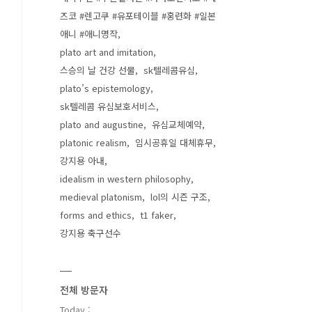
즈코 #렌고쿠 #유포테이블 #홍련화 #일본
애니 #애니명작
plato art and imitation
스승의 날 건강 선물
sk텔레콤유심
plato’s epistemology
sk텔레콤 유심보호서비스
plato and augustine
유심교체예약
platonic realism
임시공휴일 대체휴무
강지용 아내
idealism in western philosophy
medieval platonism
lol의 시즌 구조
forms and ethics
t1 faker
강지용 축구선수
전체 방문자
Today :