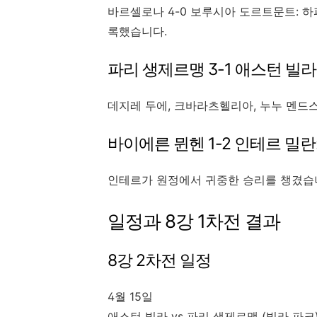
바르셀로나 4-0 보루시아 도르트문트:
록했습니다.​
파리 생제르맹 3-1 애스턴 빌라
데지레 두에, 크바라츠헬리아, 누누 멘드스
바이에른 뮌헨 1-2 인테르 밀란
인테르가 원정에서 귀중한 승리를 챙겼습니
일정과 8강 1차전 결과
8강 2차전 일정
4월 15일
애스턴 빌라 vs 파리 생제르맹 (빌라 파크)