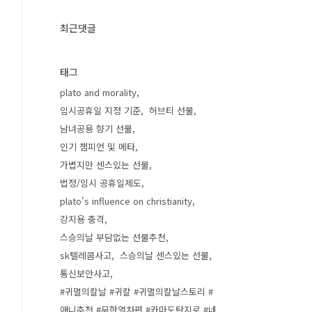
최근댓글
태그
plato and morality
임시공휴일 지정 기준
허브티 선물
남녀공용 향기 선물
인기 챔피언 및 메타
가볍지만 센스있는 선물
법정/임시 공휴일제도
plato's influence on christianity
강지용 충격
스승의날 부담없는 선물추천
sk텔레콤사고
스승의날 센스있는 선물
통신보안사고
#귀멸의칼날 #귀칼 #귀멸의칼날스토리 #
애니추천 #무한열차편 #카마도탄지로 #네