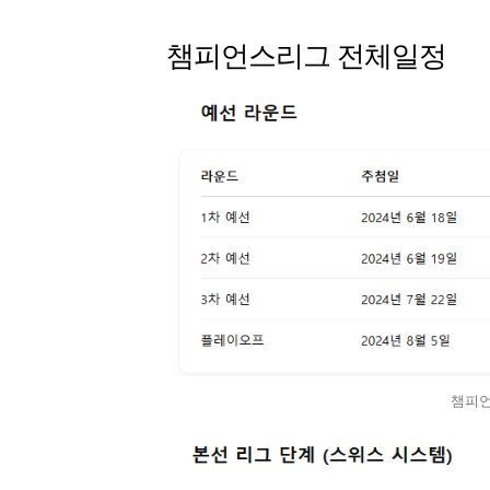
챔피언스리그 전체일정
챔피언