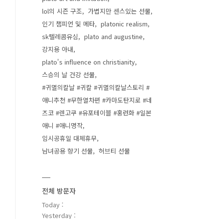
lol의 시즌 구조
가볍지만 센스있는 선물
인기 챔피언 및 메타
platonic realism
sk텔레콤유심
plato and augustine
강지용 아내
plato's influence on christianity
스승의 날 건강 선물
#귀멸의칼날 #귀칼 #귀멸의칼날스토리 #
애니추천 #무한열차편 #카마도탄지로 #네
즈코 #렌고쿠 #유포테이블 #홍련화 #일본
애니 #애니명작
임시공휴일 대체휴무
남녀공용 향기 선물
허브티 선물
전체 방문자
Today :
Yesterday :