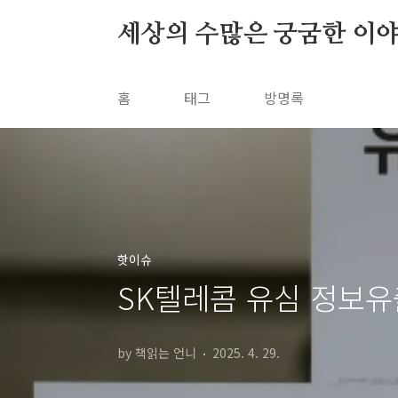
본문 바로가기
세상의 수많은 궁굼한 이
홈
태그
방명록
핫이슈
SK텔레콤 유심 정보유출
by 책읽는 언니
2025. 4. 29.