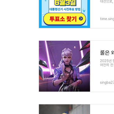
대선으로,
선거는 국
time.si
2025년 
여전히 전
리밍 문화
singba2