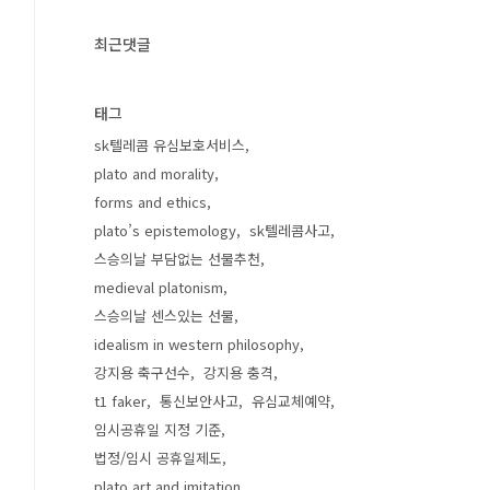
최근댓글
태그
sk텔레콤 유심보호서비스
plato and morality
forms and ethics
plato’s epistemology
sk텔레콤사고
스승의날 부담없는 선물추천
medieval platonism
스승의날 센스있는 선물
idealism in western philosophy
강지용 축구선수
강지용 충격
t1 faker
통신보안사고
유심교체예약
임시공휴일 지정 기준
법정/임시 공휴일제도
plato art and imitation